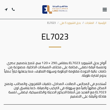
الرئيسية
المنتجات
بديل الشيبورد 5 ملي
EL7023
EL7023
ألواح بديل الشيبورد EL7023 بمقاس 290 × 120 سم، تتميز بتصميم عصري
ولمسة أنيقة تضفي فخامة على مختلف المساحات الداخلية. مصنوعة من
خامات عالية الجودة مقاومة للرطوبة وسهلة التنظيف، مما يجعلها خياراً عملياً
تُستخدم في المجالس، الصالات، المداخل، خلفيات التلفزيون، والمكاتب، وتمنح
المكان مظهراً راقياً مع سهولة في التركيب والصيانة. كما يتناسق لون
EL7023 مع العديد من أنماط الديكور الحديثة والكلاسيكية، ليضفي لمسة
هادئة وأنيقة على التصميم