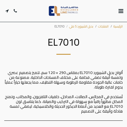
الرئيسية
المنتجات
بديل الشيبورد 5 ملي
EL7010
EL7010
ألواح بديل الشيبورد EL7010 بمقاس 290 × 120 سم، تتميز بتصميم عصري
ولمسة أنيقة تضفي فخامة على مختلف المساحات الداخلية. مصنوعة من
خامات عالية الجودة مقاومة للرطوبة وسهلة التنظيف، مما يجعلها خياراً عملياً
تُستخدم في المجالس، الصالات، المداخل، خلفيات التلفزيون، والمكاتب، وتمنح
المكان مظهراً راقياً مع سهولة في التركيب والصيانة. كما يتناسق لون
EL7010 مع العديد من أنماط الديكور الحديثة والكلاسيكية، ليضفي لمسة
هادئة وأنيقة على التصميم