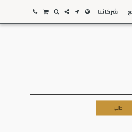
ع
شركائنا
طلب