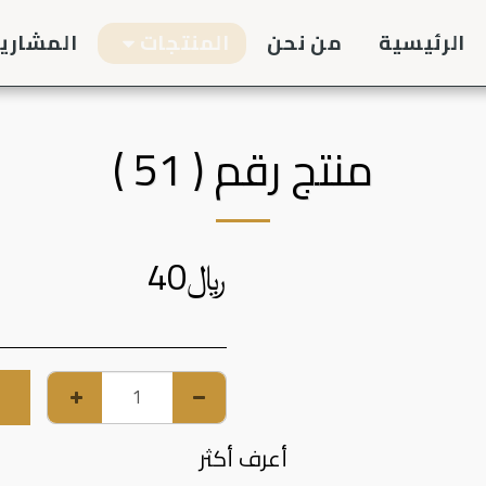
الرئيسية
من نحن
المنتجات
المشاري
منتج رقم ( 51 )
﷼
40
أعرف أكثر